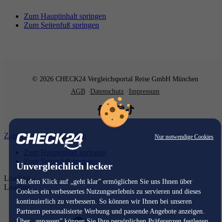
Zum Hauptinhalt springen
Zum Seitenfuß springen
© 2026 CHECK24 Vergleichsportal Reise GmbH München
AGB
Datenschutz
Impressum
Zum Hauptinhalt springen
Nur notwendige Cookies
Zum Hauptinhalt springen
Zum Seitenfuß springen
Unvergleichlich lecker
Loading...
Mit dem Klick auf „geht klar” ermöglichen Sie uns Ihnen über
Loading...
Cookies ein verbessertes Nutzungserlebnis zu servieren und dieses
kontinuierlich zu verbessern. So können wir Ihnen bei unseren
Partnern personalisierte Werbung und passende Angebote anzeigen.
Über „anpassen” können Sie Ihre persönlichen Präferenzen festlegen.