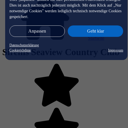
Dies ist auch nachträglich jederzeit möglich. Mit dem Klick auf „Nur
notwendige Cookies” werden lediglich technisch notwendige Cookies
gespeichert.
Anpassen
Geht klar
Startseite
Datenschutzerklärung
Sirenis Seaview Country Club
Cookierichtlinie
Impressum