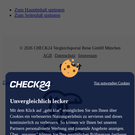
Zum Hauptinhalt springen
Zum Seitenfuß springen
© 2026 CHECK24 Vergleichsportal Reise GmbH München
AGB
Datenschutz
Impressum
Zum Hauptinhalt springen
Nur notwendige Cookies
Unvergleichlich lecker
Mit dem Klick auf „geht klar” ermöglichen Sie uns Ihnen über
Cookies ein verbessertes Nutzungserlebnis zu servieren und dieses
kontinuierlich zu verbessern. So können wir Ihnen bei unseren
Partnern personalisierte Werbung und passende Angebote anzeigen.
Reise
Über „anpassen” können Sie Ihre persönlichen Präferenzen festlegen.