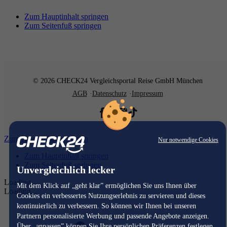
Zum Hauptinhalt springen
Zum Seitenfuß springen
© 2026 CHECK24 Vergleichsportal Reise GmbH München
AGB
Datenschutz
Impressum
Zum Hauptinhalt springen
Nur notwendige Cookies
Zum Hauptinhalt springen
Zum Seitenfuß springen
Unvergleichlich lecker
Loading...
Mit dem Klick auf „geht klar” ermöglichen Sie uns Ihnen über
Loading...
Cookies ein verbessertes Nutzungserlebnis zu servieren und dieses
kontinuierlich zu verbessern. So können wir Ihnen bei unseren
Partnern personalisierte Werbung und passende Angebote anzeigen.
Über „anpassen” können Sie Ihre persönlichen Präferenzen festlegen.