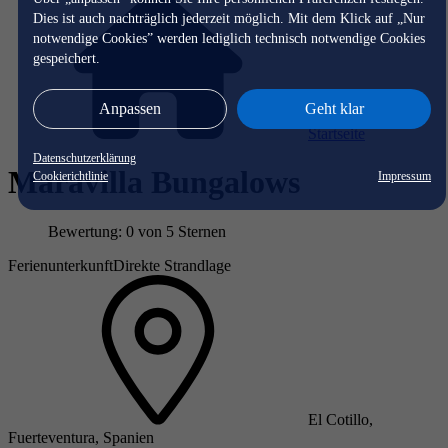
Dies ist auch nachträglich jederzeit möglich. Mit dem Klick auf „Nur
notwendige Cookies” werden lediglich technisch notwendige Cookies
gespeichert.
Anpassen
Geht klar
Startseite
Datenschutzerklärung
Maravilla Bungalows
Cookierichtlinie
Impressum
Bewertung: 0 von 5 Sternen
Ferienunterkunft
Direkte Strandlage
El Cotillo,
Fuerteventura, Spanien