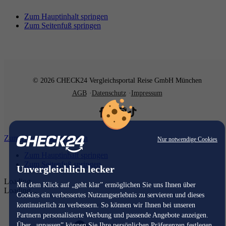
Zum Hauptinhalt springen
Zum Seitenfuß springen
© 2026 CHECK24 Vergleichsportal Reise GmbH München
AGB
Datenschutz
Impressum
Zum Hauptinhalt springen
Nur notwendige Cookies
Zum Hauptinhalt springen
Zum Seitenfuß springen
Unvergleichlich lecker
Loading...
Mit dem Klick auf „geht klar” ermöglichen Sie uns Ihnen über
Loading...
Cookies ein verbessertes Nutzungserlebnis zu servieren und dieses
kontinuierlich zu verbessern. So können wir Ihnen bei unseren
Partnern personalisierte Werbung und passende Angebote anzeigen.
Über „anpassen” können Sie Ihre persönlichen Präferenzen festlegen.