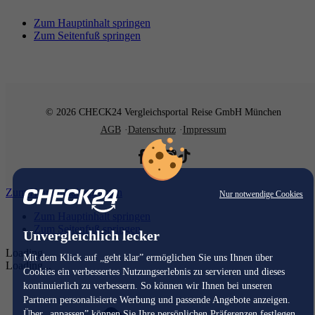
Zum Hauptinhalt springen
Zum Seitenfuß springen
© 2026 CHECK24 Vergleichsportal Reise GmbH München
AGB
Datenschutz
Impressum
Zum Hauptinhalt springen
Nur notwendige Cookies
Zum Hauptinhalt springen
Zum Seitenfuß springen
Unvergleichlich lecker
Loading...
Mit dem Klick auf „geht klar” ermöglichen Sie uns Ihnen über
Loading...
Cookies ein verbessertes Nutzungserlebnis zu servieren und dieses
kontinuierlich zu verbessern. So können wir Ihnen bei unseren
Partnern personalisierte Werbung und passende Angebote anzeigen.
Über „anpassen” können Sie Ihre persönlichen Präferenzen festlegen.