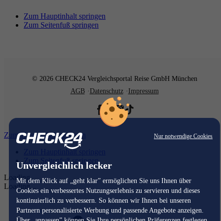
Zum Hauptinhalt springen
Zum Seitenfuß springen
© 2026 CHECK24 Vergleichsportal Reise GmbH München
AGB
Datenschutz
Impressum
Zum Hauptinhalt springen
Nur notwendige Cookies
Zum Hauptinhalt springen
Zum Seitenfuß springen
Unvergleichlich lecker
Loading...
Mit dem Klick auf „geht klar” ermöglichen Sie uns Ihnen über
Loading...
Cookies ein verbessertes Nutzungserlebnis zu servieren und dieses
kontinuierlich zu verbessern. So können wir Ihnen bei unseren
Partnern personalisierte Werbung und passende Angebote anzeigen.
Über „anpassen” können Sie Ihre persönlichen Präferenzen festlegen.