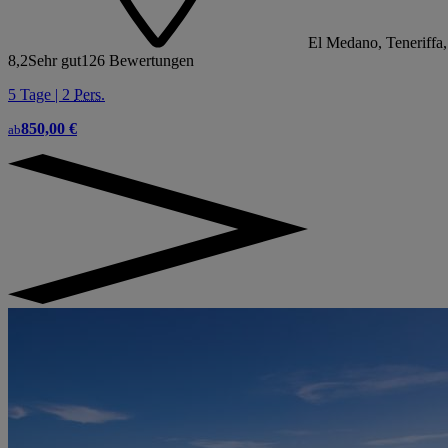
El Medano, Teneriffa
8,2
Sehr gut
126 Bewertungen
5 Tage | 2
Pers.
850,00 €
ab