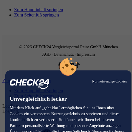
Zum Hauptinhalt springen
Zum Seitenfuß springen
© 2026 CHECK24 Vergleichsportal Reise GmbH München
AGB
Datenschutz
Impressum
Zum Hauptinhalt springen
Nur notwendige Cookies
Zum Hauptinhalt springen
Zum Seitenfuß springen
Unvergleichlich lecker
Loading...
Mit dem Klick auf „geht klar” ermöglichen Sie uns Ihnen über
Loading...
Cookies ein verbessertes Nutzungserlebnis zu servieren und dieses
kontinuierlich zu verbessern. So können wir Ihnen bei unseren
Partnern personalisierte Werbung und passende Angebote anzeigen.
Über „anpassen” können Sie Ihre persönlichen Präferenzen festlegen.