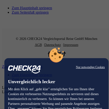
Zum Hauptinhalt springen
Zum Seitenfuß springen
© 2026 CHECK24 Vergleichsportal Reise GmbH München
AGB
Datenschutz
Impressum
Zum Hauptinhalt springen
Nur notwendige Cookies
Zum Hauptinhalt springen
Zum Seitenfuß springen
Unvergleichlich lecker
Loading...
Mit dem Klick auf „geht klar” ermöglichen Sie uns Ihnen über
Loading...
Cookies ein verbessertes Nutzungserlebnis zu servieren und dieses
kontinuierlich zu verbessern. So können wir Ihnen bei unseren
Partnern personalisierte Werbung und passende Angebote anzeigen.
Über „anpassen” können Sie Ihre persönlichen Präferenzen festlegen.