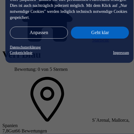
Dies ist auch nachträglich jederzeit möglich. Mit dem Klick auf „Nur
notwendige Cookies” werden lediglich technisch notwendige Cookies
gespeichert.
Anpassen
Geht klar
Startseite
Datenschutzerklärung
Veri Blau
Cookierichtlinie
Impressum
Bewertung: 0 von 5 Sternen
S´Arenal, Mallorca,
Spanien
7,8
Gut
66 Bewertungen