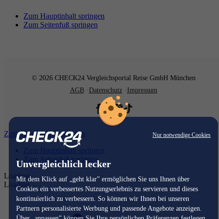
Zum Hauptinhalt springen
Zum Seitenfuß springen
© 2026 CHECK24 Vergleichsportal Reise GmbH München
AGB
Datenschutz
Impressum
Zum Hauptinhalt springen
Nur notwendige Cookies
Zum Hauptinhalt springen
Zum Seitenfuß springen
Unvergleichlich lecker
Loading...
Mit dem Klick auf „geht klar” ermöglichen Sie uns Ihnen über
Loading...
Cookies ein verbessertes Nutzungserlebnis zu servieren und dieses
kontinuierlich zu verbessern. So können wir Ihnen bei unseren
Partnern personalisierte Werbung und passende Angebote anzeigen.
Über „anpassen” können Sie Ihre persönlichen Präferenzen festlegen.