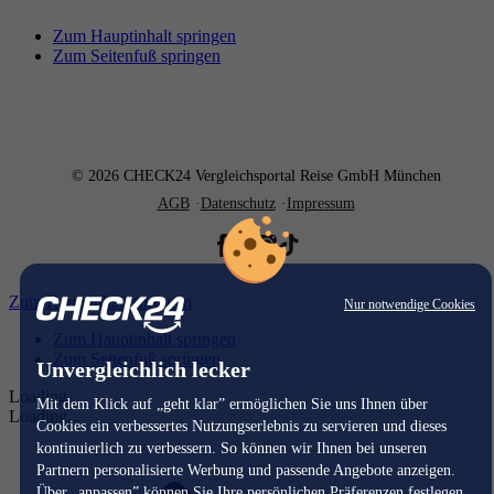
Zum Hauptinhalt springen
Zum Seitenfuß springen
© 2026 CHECK24 Vergleichsportal Reise GmbH München
AGB
Datenschutz
Impressum
Zum Hauptinhalt springen
Nur notwendige Cookies
Zum Hauptinhalt springen
Zum Seitenfuß springen
Unvergleichlich lecker
Loading...
Mit dem Klick auf „geht klar” ermöglichen Sie uns Ihnen über
Loading...
Cookies ein verbessertes Nutzungserlebnis zu servieren und dieses
kontinuierlich zu verbessern. So können wir Ihnen bei unseren
Partnern personalisierte Werbung und passende Angebote anzeigen.
Über „anpassen” können Sie Ihre persönlichen Präferenzen festlegen.