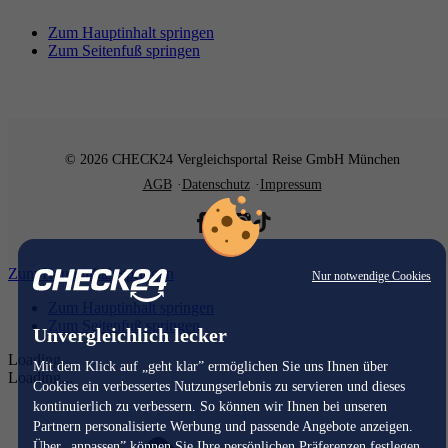
Zum Hauptinhalt springen
Zum Seitenfuß springen
© 2026 CHECK24 Vergleichsportal Reise GmbH München
AGB
Datenschutz
Impressum
Zum Hauptinhalt springen
Nur notwendige Cookies
Zum Hauptinhalt springen
Zum Seitenfuß springen
Unvergleichlich lecker
Loading...
Mit dem Klick auf „geht klar” ermöglichen Sie uns Ihnen über
Loading...
Cookies ein verbessertes Nutzungserlebnis zu servieren und dieses
kontinuierlich zu verbessern. So können wir Ihnen bei unseren
Partnern personalisierte Werbung und passende Angebote anzeigen.
Über „anpassen” können Sie Ihre persönlichen Präferenzen festlegen.