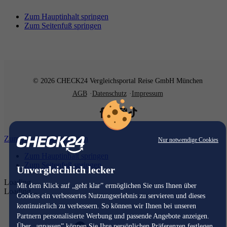
Zum Hauptinhalt springen
Zum Seitenfuß springen
© 2026 CHECK24 Vergleichsportal Reise GmbH München
AGB
Datenschutz
Impressum
Zum Hauptinhalt springen
Nur notwendige Cookies
Zum Hauptinhalt springen
Zum Seitenfuß springen
Unvergleichlich lecker
Loading...
Mit dem Klick auf „geht klar” ermöglichen Sie uns Ihnen über
Loading...
Cookies ein verbessertes Nutzungserlebnis zu servieren und dieses
kontinuierlich zu verbessern. So können wir Ihnen bei unseren
Partnern personalisierte Werbung und passende Angebote anzeigen.
Über „anpassen” können Sie Ihre persönlichen Präferenzen festlegen.