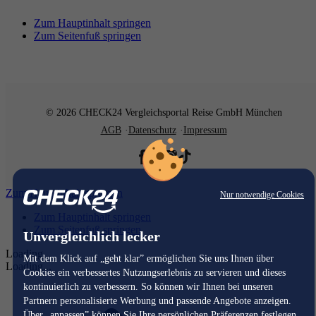
Zum Hauptinhalt springen
Zum Seitenfuß springen
© 2026 CHECK24 Vergleichsportal Reise GmbH München
AGB
Datenschutz
Impressum
Zum Hauptinhalt springen
Nur notwendige Cookies
Zum Hauptinhalt springen
Zum Seitenfuß springen
Unvergleichlich lecker
Loading...
Mit dem Klick auf „geht klar” ermöglichen Sie uns Ihnen über
Loading...
Cookies ein verbessertes Nutzungserlebnis zu servieren und dieses
kontinuierlich zu verbessern. So können wir Ihnen bei unseren
Partnern personalisierte Werbung und passende Angebote anzeigen.
Über „anpassen” können Sie Ihre persönlichen Präferenzen festlegen.