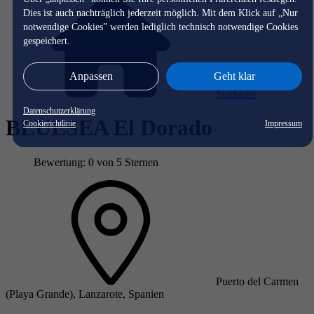
Dies ist auch nachträglich jederzeit möglich. Mit dem Klick auf „Nur
notwendige Cookies” werden lediglich technisch notwendige Cookies
gespeichert.
Anpassen
Geht klar
Startseite
Datenschutzerklärung
BLUESEA El Dorado
Cookierichtlinie
Impressum
Bewertung: 0 von 5 Sternen
Puerto del Carmen
(Playa Grande), Lanzarote, Spanien