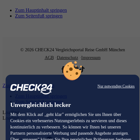
Zum Hauptinhalt springen
Zum Seitenfuß springen
© 2026 CHECK24 Vergleichsportal Reise GmbH München
AGB
Datenschutz
Impressum
Zum Hauptinhalt springen
Nur notwendige Cookies
Zum Hauptinhalt springen
Zum Seitenfuß springen
Unvergleichlich lecker
Loading...
Mit dem Klick auf „geht klar” ermöglichen Sie uns Ihnen über
Loading...
Cookies ein verbessertes Nutzungserlebnis zu servieren und dieses
kontinuierlich zu verbessern. So können wir Ihnen bei unseren
Partnern personalisierte Werbung und passende Angebote anzeigen.
Über „anpassen” können Sie Ihre persönlichen Präferenzen festlegen.