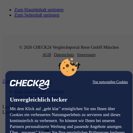
Zum Hauptinhalt springen
Zum Seitenfuß springen
© 2026 CHECK24 Vergleichsportal Reise GmbH München
AGB
Datenschutz
Impressum
Zum Hauptinhalt springen
Nur notwendige Cookies
Zum Hauptinhalt springen
Zum Seitenfuß springen
Unvergleichlich lecker
Loading...
Mit dem Klick auf „geht klar” ermöglichen Sie uns Ihnen über
Loading...
Cookies ein verbessertes Nutzungserlebnis zu servieren und dieses
kontinuierlich zu verbessern. So können wir Ihnen bei unseren
Partnern personalisierte Werbung und passende Angebote anzeigen.
Über „anpassen” können Sie Ihre persönlichen Präferenzen festlegen.