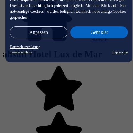
Dies ist auch nachträglich jederzeit möglich. Mit dem Klick auf „Nur
notwendige Cookies” werden lediglich technisch notwendige Cookies
gespeichert.
Anpassen
Geht klar
Startseite
Datenschutzerklärung
allsun Hotel Lux de Mar
Cookierichtlinie
Impressum