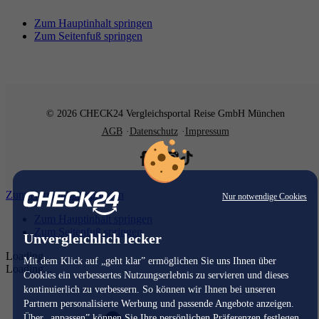
Zum Hauptinhalt springen
Zum Seitenfuß springen
© 2026 CHECK24 Vergleichsportal Reise GmbH München
AGB
Datenschutz
Impressum
Zum Hauptinhalt springen
Nur notwendige Cookies
Zum Hauptinhalt springen
Zum Seitenfuß springen
Unvergleichlich lecker
Loading...
Mit dem Klick auf „geht klar” ermöglichen Sie uns Ihnen über
Loading...
Cookies ein verbessertes Nutzungserlebnis zu servieren und dieses
kontinuierlich zu verbessern. So können wir Ihnen bei unseren
Partnern personalisierte Werbung und passende Angebote anzeigen.
Über „anpassen” können Sie Ihre persönlichen Präferenzen festlegen.