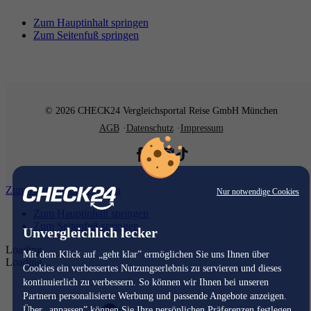
Zum Hauptinhalt springen
Zum Seitenfuß springen
© 2026 CHECK24 Vergleichsportal Reise GmbH München
AGB
Datenschutz
Impressum
Zum Hauptinhalt springen
Nur notwendige Cookies
Zum Hauptinhalt springen
Zum Seitenfuß springen
Unvergleichlich lecker
Loading...
Mit dem Klick auf „geht klar” ermöglichen Sie uns Ihnen über
Loading...
Cookies ein verbessertes Nutzungserlebnis zu servieren und dieses
kontinuierlich zu verbessern. So können wir Ihnen bei unseren
Partnern personalisierte Werbung und passende Angebote anzeigen.
Über „anpassen” können Sie Ihre persönlichen Präferenzen festlegen.