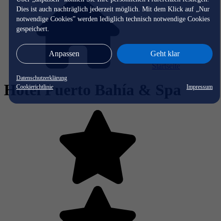
Dies ist auch nachträglich jederzeit möglich. Mit dem Klick auf „Nur
notwendige Cookies” werden lediglich technisch notwendige Cookies
gespeichert.
Anpassen
Geht klar
Startseite
Datenschutzerklärung
Hotel Puerto Bahía & Spa
Cookierichtlinie
Impressum