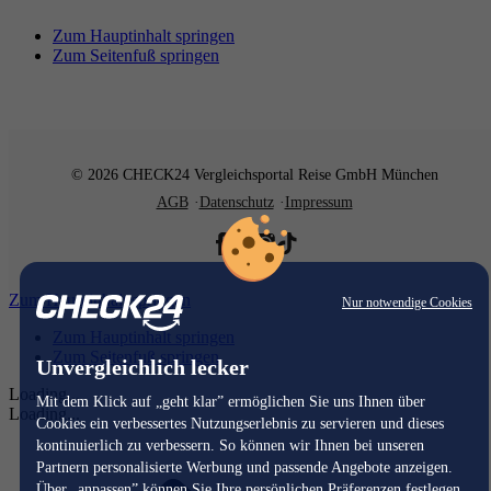
Zum Hauptinhalt springen
Zum Seitenfuß springen
© 2026 CHECK24 Vergleichsportal Reise GmbH München
AGB
Datenschutz
Impressum
Zum Hauptinhalt springen
Nur notwendige Cookies
Zum Hauptinhalt springen
Zum Seitenfuß springen
Unvergleichlich lecker
Loading...
Mit dem Klick auf „geht klar” ermöglichen Sie uns Ihnen über
Loading...
Cookies ein verbessertes Nutzungserlebnis zu servieren und dieses
kontinuierlich zu verbessern. So können wir Ihnen bei unseren
Partnern personalisierte Werbung und passende Angebote anzeigen.
Über „anpassen” können Sie Ihre persönlichen Präferenzen festlegen.