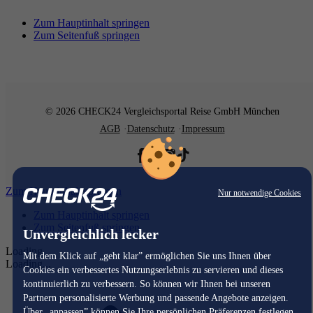
Zum Hauptinhalt springen
Zum Seitenfuß springen
© 2026 CHECK24 Vergleichsportal Reise GmbH München
AGB
Datenschutz
Impressum
Zum Hauptinhalt springen
Nur notwendige Cookies
Zum Hauptinhalt springen
Zum Seitenfuß springen
Unvergleichlich lecker
Loading...
Mit dem Klick auf „geht klar” ermöglichen Sie uns Ihnen über
Loading...
Cookies ein verbessertes Nutzungserlebnis zu servieren und dieses
kontinuierlich zu verbessern. So können wir Ihnen bei unseren
Partnern personalisierte Werbung und passende Angebote anzeigen.
Über „anpassen” können Sie Ihre persönlichen Präferenzen festlegen.