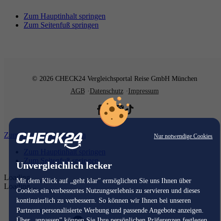
Zum Hauptinhalt springen
Zum Seitenfuß springen
© 2026 CHECK24 Vergleichsportal Reise GmbH München
AGB
Datenschutz
Impressum
Zum Hauptinhalt springen
Nur notwendige Cookies
Zum Hauptinhalt springen
Zum Seitenfuß springen
Unvergleichlich lecker
Loading...
Mit dem Klick auf „geht klar” ermöglichen Sie uns Ihnen über
Loading...
Cookies ein verbessertes Nutzungserlebnis zu servieren und dieses
kontinuierlich zu verbessern. So können wir Ihnen bei unseren
Partnern personalisierte Werbung und passende Angebote anzeigen.
Über „anpassen” können Sie Ihre persönlichen Präferenzen festlegen.