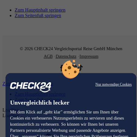
Zum Hauptinhalt springen
Zum Seitenfuß springen
© 2026 CHECK24 Vergleichsportal Reise GmbH München
AGB
Datenschutz
Impressum
Zum Hauptinhalt springen
Nur notwendige Cookies
Zum Hauptinhalt springen
Zum Seitenfuß springen
Unvergleichlich lecker
Loading...
Mit dem Klick auf „geht klar” ermöglichen Sie uns Ihnen über
Loading...
Cookies ein verbessertes Nutzungserlebnis zu servieren und dieses
kontinuierlich zu verbessern. So können wir Ihnen bei unseren
Partnern personalisierte Werbung und passende Angebote anzeigen.
Über „anpassen” können Sie Ihre persönlichen Präferenzen festlegen.