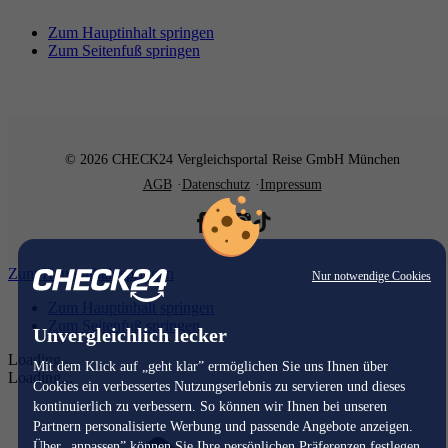
Zum Hauptinhalt springen
Zum Seitenfuß springen
© 2026 CHECK24 Vergleichsportal Reise GmbH München
AGB
Datenschutz
Impressum
Zum Hauptinhalt springen
Nur notwendige Cookies
Zum Hauptinhalt springen
Zum Seitenfuß springen
Unvergleichlich lecker
Loading...
Mit dem Klick auf „geht klar” ermöglichen Sie uns Ihnen über
Loading...
Cookies ein verbessertes Nutzungserlebnis zu servieren und dieses
kontinuierlich zu verbessern. So können wir Ihnen bei unseren
Partnern personalisierte Werbung und passende Angebote anzeigen.
Über „anpassen” können Sie Ihre persönlichen Präferenzen festlegen.