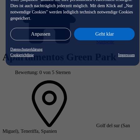
Dies ist auch nachträglich jederzeit möglich. Mit dem Klick auf „Nur
notwendige Cookies” werden lediglich technisch notwendige Cookies
gespeichert.
Anpassen
Geht klar
Startseite
Datenschutzerklärung
Apartamentos Green Park
Cookierichtlinie
Impressum
Bewertung: 0 von 5 Sternen
Golf del sur (San
Miguel), Teneriffa, Spanien