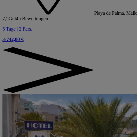
Playa de Palma, Mallo
7,5
Gut
45 Bewertungen
5 Tage | 2
Pers.
742,00 €
ab