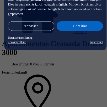
Dies ist auch nachträglich jederzeit möglich. Mit dem Klick auf „Nur
notwendige Cookies” werden lediglich technisch notwendige Cookies
gespeichert.
Anpassen
Geht klar
Startseite
Datenschutzerklärung
Apartamentos Granada Deluxe
Cookierichtlinie
Impressum
3000
Bewertung: 0 von 5 Sternen
Ferienunterkunft