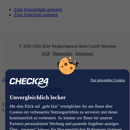
Zum Hauptinhalt springen
Zum Seitenfuß springen
© 2026 CHECK24 Vergleichsportal Reise GmbH München
AGB
Datenschutz
Impressum
Zum Hauptinhalt springen
Nur notwendige Cookies
Zum Hauptinhalt springen
Zum Seitenfuß springen
Unvergleichlich lecker
Loading...
Mit dem Klick auf „geht klar” ermöglichen Sie uns Ihnen über
Loading...
Cookies ein verbessertes Nutzungserlebnis zu servieren und dieses
kontinuierlich zu verbessern. So können wir Ihnen bei unseren
Partnern personalisierte Werbung und passende Angebote anzeigen.
Über „anpassen” können Sie Ihre persönlichen Präferenzen festlegen.