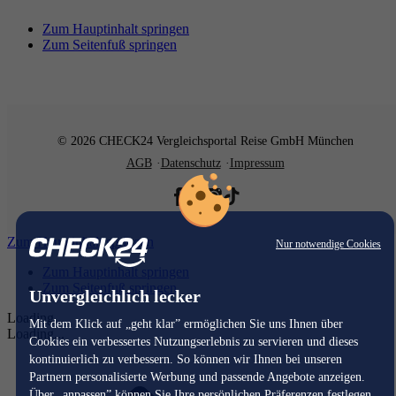
Zum Hauptinhalt springen
Zum Seitenfuß springen
© 2026 CHECK24 Vergleichsportal Reise GmbH München
AGB
Datenschutz
Impressum
Zum Hauptinhalt springen
Nur notwendige Cookies
Zum Hauptinhalt springen
Zum Seitenfuß springen
Unvergleichlich lecker
Loading...
Mit dem Klick auf „geht klar” ermöglichen Sie uns Ihnen über
Loading...
Cookies ein verbessertes Nutzungserlebnis zu servieren und dieses
kontinuierlich zu verbessern. So können wir Ihnen bei unseren
Partnern personalisierte Werbung und passende Angebote anzeigen.
Über „anpassen” können Sie Ihre persönlichen Präferenzen festlegen.