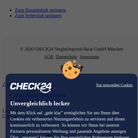
Zum Hauptinhalt springen
Zum Seitenfuß springen
© 2026 CHECK24 Vergleichsportal Reise GmbH München
AGB
Datenschutz
Impressum
Zum Hauptinhalt springen
Nur notwendige Cookies
Zum Hauptinhalt springen
Zum Seitenfuß springen
Unvergleichlich lecker
Loading...
Mit dem Klick auf „geht klar” ermöglichen Sie uns Ihnen über
Loading...
Cookies ein verbessertes Nutzungserlebnis zu servieren und dieses
kontinuierlich zu verbessern. So können wir Ihnen bei unseren
Partnern personalisierte Werbung und passende Angebote anzeigen.
Über „anpassen” können Sie Ihre persönlichen Präferenzen festlegen.