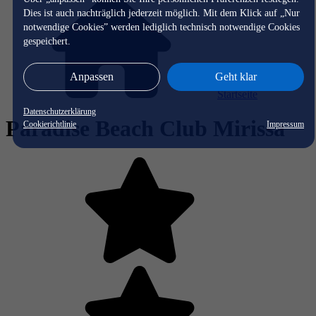
Dies ist auch nachträglich jederzeit möglich. Mit dem Klick auf „Nur
notwendige Cookies” werden lediglich technisch notwendige Cookies
gespeichert.
Anpassen
Geht klar
Startseite
Datenschutzerklärung
Paradise Beach Club Mirissa
Cookierichtlinie
Impressum