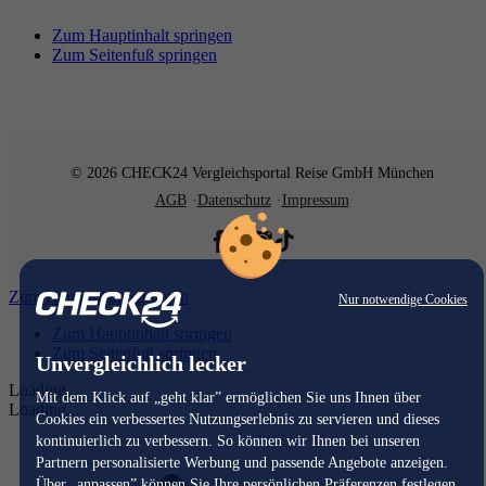
Zum Hauptinhalt springen
Zum Seitenfuß springen
© 2026 CHECK24 Vergleichsportal Reise GmbH München
AGB
Datenschutz
Impressum
Zum Hauptinhalt springen
Nur notwendige Cookies
Zum Hauptinhalt springen
Zum Seitenfuß springen
Unvergleichlich lecker
Loading...
Mit dem Klick auf „geht klar” ermöglichen Sie uns Ihnen über
Loading...
Cookies ein verbessertes Nutzungserlebnis zu servieren und dieses
kontinuierlich zu verbessern. So können wir Ihnen bei unseren
Partnern personalisierte Werbung und passende Angebote anzeigen.
Über „anpassen” können Sie Ihre persönlichen Präferenzen festlegen.