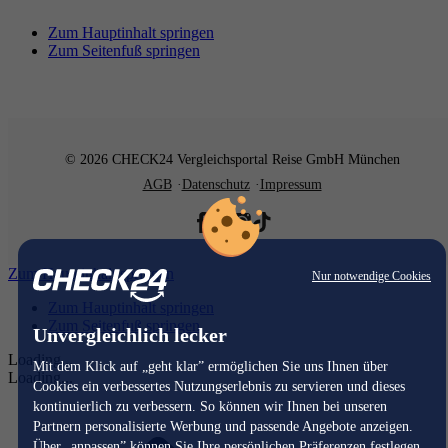
Zum Hauptinhalt springen
Zum Seitenfuß springen
© 2026 CHECK24 Vergleichsportal Reise GmbH München
AGB
Datenschutz
Impressum
Zum Hauptinhalt springen
Nur notwendige Cookies
Zum Hauptinhalt springen
Zum Seitenfuß springen
Unvergleichlich lecker
Loading...
Mit dem Klick auf „geht klar” ermöglichen Sie uns Ihnen über
Loading...
Cookies ein verbessertes Nutzungserlebnis zu servieren und dieses
kontinuierlich zu verbessern. So können wir Ihnen bei unseren
Partnern personalisierte Werbung und passende Angebote anzeigen.
Über „anpassen” können Sie Ihre persönlichen Präferenzen festlegen.