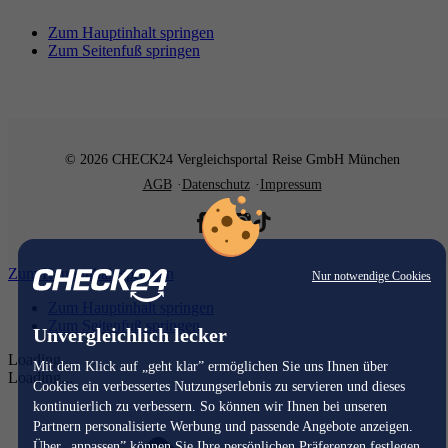
Zum Hauptinhalt springen
Zum Seitenfuß springen
© 2026 CHECK24 Vergleichsportal Reise GmbH München
AGB
Datenschutz
Impressum
Zum Hauptinhalt springen
Nur notwendige Cookies
Zum Hauptinhalt springen
Zum Seitenfuß springen
Unvergleichlich lecker
Loading...
Mit dem Klick auf „geht klar” ermöglichen Sie uns Ihnen über
Loading...
Cookies ein verbessertes Nutzungserlebnis zu servieren und dieses
kontinuierlich zu verbessern. So können wir Ihnen bei unseren
Partnern personalisierte Werbung und passende Angebote anzeigen.
Über „anpassen” können Sie Ihre persönlichen Präferenzen festlegen.