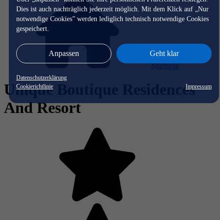
Dies ist auch nachträglich jederzeit möglich. Mit dem Klick auf „Nur
notwendige Cookies” werden lediglich technisch notwendige Cookies
gespeichert.
Anpassen
Geht klar
Startseite
Datenschutzerklärung
Unique Boutique Residences
Cookierichtlinie
Impressum
And Resort