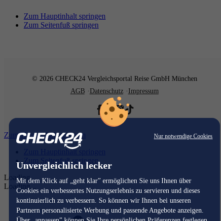
Zum Hauptinhalt springen
Zum Seitenfuß springen
© 2026 CHECK24 Vergleichsportal Reise GmbH München
AGB
Datenschutz
Impressum
Zum Hauptinhalt springen
Nur notwendige Cookies
Zum Hauptinhalt springen
Zum Seitenfuß springen
Unvergleichlich lecker
Loading...
Mit dem Klick auf „geht klar” ermöglichen Sie uns Ihnen über
Loading...
Cookies ein verbessertes Nutzungserlebnis zu servieren und dieses
kontinuierlich zu verbessern. So können wir Ihnen bei unseren
Partnern personalisierte Werbung und passende Angebote anzeigen.
Über „anpassen” können Sie Ihre persönlichen Präferenzen festlegen.