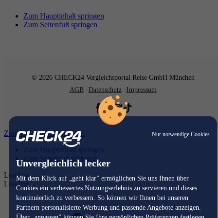
Zum Hauptinhalt springen
Zum Seitenfuß springen
© 2026 CHECK24 Vergleichsportal Reise GmbH München
AGB
Datenschutz
Impressum
Zum Hauptinhalt springen
Nur notwendige Cookies
Zum Hauptinhalt springen
Zum Seitenfuß springen
Unvergleichlich lecker
Loading...
Mit dem Klick auf „geht klar” ermöglichen Sie uns Ihnen über
Loading...
Cookies ein verbessertes Nutzungserlebnis zu servieren und dieses
kontinuierlich zu verbessern. So können wir Ihnen bei unseren
Partnern personalisierte Werbung und passende Angebote anzeigen.
Über „anpassen” können Sie Ihre persönlichen Präferenzen festlegen.