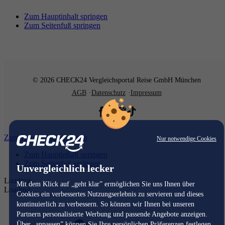
Zum Hauptinhalt springen
Zum Seitenfuß springen
© 2026 CHECK24 Vergleichsportal Reise GmbH München
AGB
Datenschutz
Impressum
Zum Hauptinhalt springen
Nur notwendige Cookies
Zum Hauptinhalt springen
Zum Seitenfuß springen
Unvergleichlich lecker
Loading...
Mit dem Klick auf „geht klar” ermöglichen Sie uns Ihnen über
Loading...
Cookies ein verbessertes Nutzungserlebnis zu servieren und dieses
kontinuierlich zu verbessern. So können wir Ihnen bei unseren
Partnern personalisierte Werbung und passende Angebote anzeigen.
Über „anpassen” können Sie Ihre persönlichen Präferenzen festlegen.