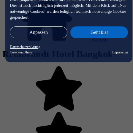
Dies ist auch nachträglich jederzeit möglich. Mit dem Klick auf „Nur
notwendige Cookies” werden lediglich technisch notwendige Cookies
gespeichert.
Anpassen
Geht klar
Startseite
Datenschutzerklärung
Rembrandt Hotel Bangkok
Cookierichtlinie
Impressum