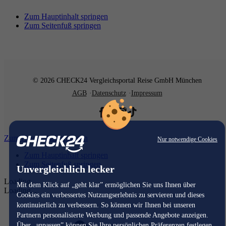
Zum Hauptinhalt springen
Zum Seitenfuß springen
© 2026 CHECK24 Vergleichsportal Reise GmbH München
AGB
Datenschutz
Impressum
Zum Hauptinhalt springen
Nur notwendige Cookies
Zum Hauptinhalt springen
Zum Seitenfuß springen
Unvergleichlich lecker
Loading...
Mit dem Klick auf „geht klar” ermöglichen Sie uns Ihnen über
Loading...
Cookies ein verbessertes Nutzungserlebnis zu servieren und dieses
kontinuierlich zu verbessern. So können wir Ihnen bei unseren
Partnern personalisierte Werbung und passende Angebote anzeigen.
Über „anpassen” können Sie Ihre persönlichen Präferenzen festlegen.