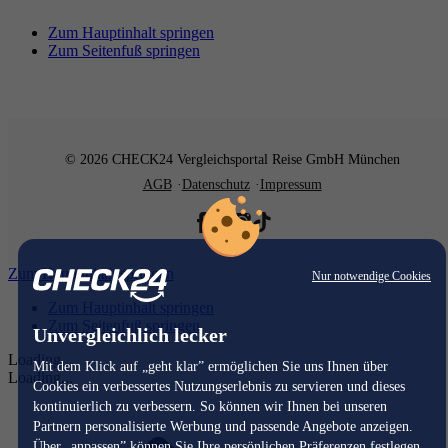
Zum Hauptinhalt springen
Zum Seitenfuß springen
© 2026 CHECK24 Vergleichsportal Reise GmbH München
AGB
Datenschutz
Impressum
Zum Hauptinhalt springen
Nur notwendige Cookies
Zum Hauptinhalt springen
Zum Seitenfuß springen
Unvergleichlich lecker
Loading...
Mit dem Klick auf „geht klar” ermöglichen Sie uns Ihnen über
Loading...
Cookies ein verbessertes Nutzungserlebnis zu servieren und dieses
kontinuierlich zu verbessern. So können wir Ihnen bei unseren
Partnern personalisierte Werbung und passende Angebote anzeigen.
Über „anpassen” können Sie Ihre persönlichen Präferenzen festlegen.