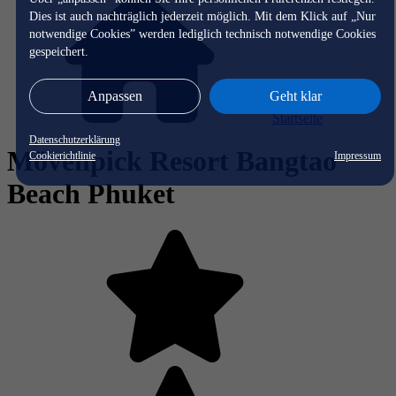
Dies ist auch nachträglich jederzeit möglich. Mit dem Klick auf „Nur
notwendige Cookies” werden lediglich technisch notwendige Cookies
gespeichert.
Anpassen
Geht klar
Startseite
Datenschutzerklärung
Mövenpick Resort Bangtao
Cookierichtlinie
Impressum
Beach Phuket