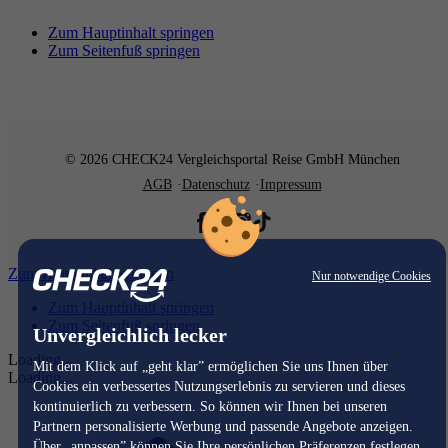
Zum Hauptinhalt springen
Zum Seitenfuß springen
© 2026 CHECK24 Vergleichsportal Reise GmbH München
AGB
Datenschutz
Impressum
Zum Hauptinhalt springen
Nur notwendige Cookies
Zum Hauptinhalt springen
Zum Seitenfuß springen
Unvergleichlich lecker
Loading...
Mit dem Klick auf „geht klar” ermöglichen Sie uns Ihnen über
Loading...
Cookies ein verbessertes Nutzungserlebnis zu servieren und dieses
kontinuierlich zu verbessern. So können wir Ihnen bei unseren
Partnern personalisierte Werbung und passende Angebote anzeigen.
Über „anpassen” können Sie Ihre persönlichen Präferenzen festlegen.