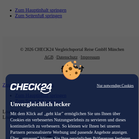
Zum Hauptinhalt springen
Zum Seitenfuß springen
© 2026 CHECK24 Vergleichsportal Reise GmbH München
AGB
Datenschutz
Impressum
Zum Hauptinhalt springen
Nur notwendige Cookies
Zum Hauptinhalt springen
Zum Seitenfuß springen
Unvergleichlich lecker
Loading...
Mit dem Klick auf „geht klar” ermöglichen Sie uns Ihnen über
Loading...
Cookies ein verbessertes Nutzungserlebnis zu servieren und dieses
kontinuierlich zu verbessern. So können wir Ihnen bei unseren
Partnern personalisierte Werbung und passende Angebote anzeigen.
Über „anpassen” können Sie Ihre persönlichen Präferenzen festlegen.