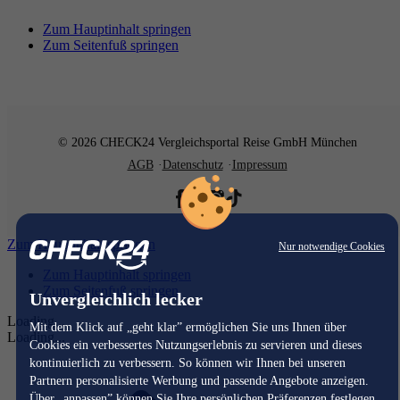
Zum Hauptinhalt springen
Zum Seitenfuß springen
© 2026 CHECK24 Vergleichsportal Reise GmbH München
AGB
Datenschutz
Impressum
Zum Hauptinhalt springen
Nur notwendige Cookies
Zum Hauptinhalt springen
Zum Seitenfuß springen
Unvergleichlich lecker
Loading...
Mit dem Klick auf „geht klar” ermöglichen Sie uns Ihnen über
Loading...
Cookies ein verbessertes Nutzungserlebnis zu servieren und dieses
kontinuierlich zu verbessern. So können wir Ihnen bei unseren
Partnern personalisierte Werbung und passende Angebote anzeigen.
Über „anpassen” können Sie Ihre persönlichen Präferenzen festlegen.