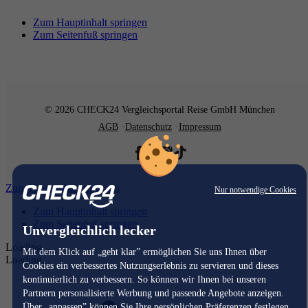
Zum Hauptinhalt springen
Zum Seitenfuß springen
© 2026 CHECK24 Vergleichsportal Reise GmbH München
AGB
Datenschutz
Impressum
Zum Hauptinhalt springen
Nur notwendige Cookies
Zum Hauptinhalt springen
Zum Seitenfuß springen
Unvergleichlich lecker
Loading...
Mit dem Klick auf „geht klar” ermöglichen Sie uns Ihnen über
Loading...
Cookies ein verbessertes Nutzungserlebnis zu servieren und dieses
kontinuierlich zu verbessern. So können wir Ihnen bei unseren
Partnern personalisierte Werbung und passende Angebote anzeigen.
Über „anpassen” können Sie Ihre persönlichen Präferenzen festlegen.