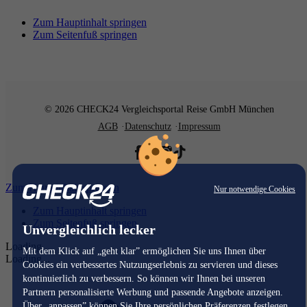
Zum Hauptinhalt springen
Zum Seitenfuß springen
© 2026 CHECK24 Vergleichsportal Reise GmbH München
AGB
Datenschutz
Impressum
Zum Hauptinhalt springen
Nur notwendige Cookies
Zum Hauptinhalt springen
Zum Seitenfuß springen
Unvergleichlich lecker
Loading...
Mit dem Klick auf „geht klar” ermöglichen Sie uns Ihnen über
Loading...
Cookies ein verbessertes Nutzungserlebnis zu servieren und dieses
kontinuierlich zu verbessern. So können wir Ihnen bei unseren
Partnern personalisierte Werbung und passende Angebote anzeigen.
Über „anpassen” können Sie Ihre persönlichen Präferenzen festlegen.