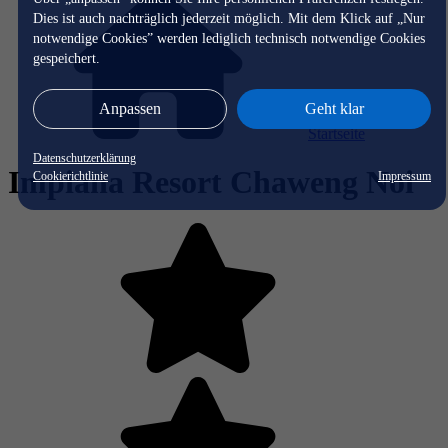
Dies ist auch nachträglich jederzeit möglich. Mit dem Klick auf „Nur
notwendige Cookies” werden lediglich technisch notwendige Cookies
gespeichert.
Anpassen
Geht klar
Startseite
Datenschutzerklärung
Impiana Resort Chaweng Noi
Cookierichtlinie
Impressum