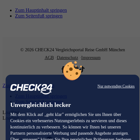
Zum Hauptinhalt springen
Zum Seitenfuß springen
© 2026 CHECK24 Vergleichsportal Reise GmbH München
AGB
Datenschutz
Impressum
Zum Hauptinhalt springen
Nur notwendige Cookies
Zum Hauptinhalt springen
Zum Seitenfuß springen
Unvergleichlich lecker
Loading...
Mit dem Klick auf „geht klar” ermöglichen Sie uns Ihnen über
Loading...
Cookies ein verbessertes Nutzungserlebnis zu servieren und dieses
kontinuierlich zu verbessern. So können wir Ihnen bei unseren
Partnern personalisierte Werbung und passende Angebote anzeigen.
Über „anpassen” können Sie Ihre persönlichen Präferenzen festlegen.