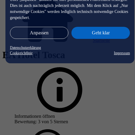
Dies ist auch nachträglich jederzeit möglich. Mit dem Klick auf „Nur
notwendige Cookies” werden lediglich technisch notwendige Cookies
gespeichert.
Anpassen
Geht klar
Startseite
Datenschutzerklärung
EA Hotel Tosca
Cookierichtlinie
Impressum
Informationen öffnen
Bewertung: 3 von 5 Sternen