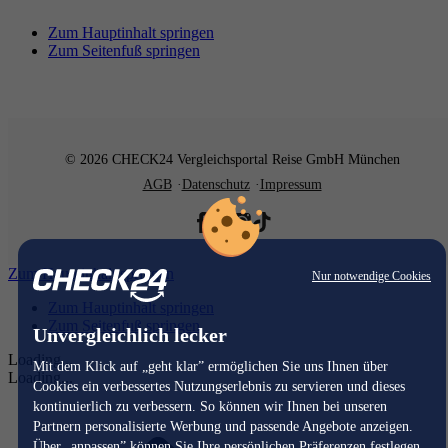
Zum Hauptinhalt springen
Zum Seitenfuß springen
© 2026 CHECK24 Vergleichsportal Reise GmbH München
AGB
Datenschutz
Impressum
Zum Hauptinhalt springen
Nur notwendige Cookies
Zum Hauptinhalt springen
Zum Seitenfuß springen
Unvergleichlich lecker
Loading...
Mit dem Klick auf „geht klar” ermöglichen Sie uns Ihnen über
Loading...
Cookies ein verbessertes Nutzungserlebnis zu servieren und dieses
kontinuierlich zu verbessern. So können wir Ihnen bei unseren
Partnern personalisierte Werbung und passende Angebote anzeigen.
Über „anpassen” können Sie Ihre persönlichen Präferenzen festlegen.