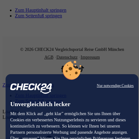
Zum Hauptinhalt springen
Zum Seitenfuß springen
© 2026 CHECK24 Vergleichsportal Reise GmbH München
AGB
Datenschutz
Impressum
Zum Hauptinhalt springen
Nur notwendige Cookies
Zum Hauptinhalt springen
Zum Seitenfuß springen
Unvergleichlich lecker
Loading...
Mit dem Klick auf „geht klar” ermöglichen Sie uns Ihnen über
Loading...
Cookies ein verbessertes Nutzungserlebnis zu servieren und dieses
kontinuierlich zu verbessern. So können wir Ihnen bei unseren
Partnern personalisierte Werbung und passende Angebote anzeigen.
Über „anpassen” können Sie Ihre persönlichen Präferenzen festlegen.