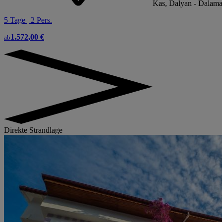
Kas, Dalyan - Dalaman
5 Tage | 2
Pers.
1.572,00 €
ab
Direkte Strandlage