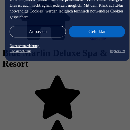
Dies ist auch nachträglich jederzeit möglich. Mit dem Klick auf „Nur
notwendige Cookies” werden lediglich technisch notwendige Cookies
gespeichert.
Anpassen
Geht klar
Startseite
Datenschutzerklärung
Blue Marlin Deluxe Spa &
Cookierichtlinie
Impressum
Resort