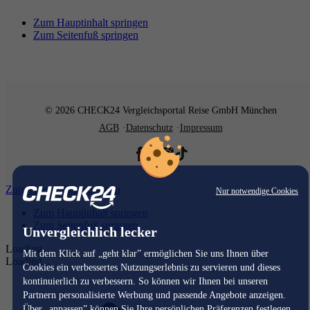
Zum Hauptinhalt springen
Zum Seitenfuß springen
© 2026 CHECK24 Vergleichsportal Reise GmbH München
AGB
Datenschutz
Impressum
Zum Hauptinhalt springen
Nur notwendige Cookies
Zum Hauptinhalt springen
Zum Seitenfuß springen
Unvergleichlich lecker
Loading...
Mit dem Klick auf „geht klar” ermöglichen Sie uns Ihnen über
Loading...
Cookies ein verbessertes Nutzungserlebnis zu servieren und dieses
kontinuierlich zu verbessern. So können wir Ihnen bei unseren
Partnern personalisierte Werbung und passende Angebote anzeigen.
Über „anpassen” können Sie Ihre persönlichen Präferenzen festlegen.