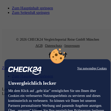
Zum Hauptinhalt springen
Zum Seitenfuß springen
© 2026 CHECK24 Vergleichsportal Reise GmbH München
AGB
Datenschutz
Impressum
Zum Hauptinhalt springen
Nur notwendige Cookies
Zum Hauptinhalt springen
Zum Seitenfuß springen
Unvergleichlich lecker
Loading...
Mit dem Klick auf „geht klar” ermöglichen Sie uns Ihnen über
Loading...
Cookies ein verbessertes Nutzungserlebnis zu servieren und dieses
kontinuierlich zu verbessern. So können wir Ihnen bei unseren
Partnern personalisierte Werbung und passende Angebote anzeigen.
Über „anpassen” können Sie Ihre persönlichen Präferenzen festlegen.