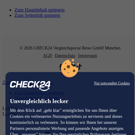
Zum Hauptinhalt springen
Zum Seitenfuß springen
© 2026 CHECK24 Vergleichsportal Reise GmbH München
AGB
Datenschutz
Impressum
Zum Hauptinhalt springen
Nur notwendige Cookies
Zum Hauptinhalt springen
Zum Seitenfuß springen
Unvergleichlich lecker
Loading...
Mit dem Klick auf „geht klar” ermöglichen Sie uns Ihnen über
Loading...
Cookies ein verbessertes Nutzungserlebnis zu servieren und dieses
kontinuierlich zu verbessern. So können wir Ihnen bei unseren
Partnern personalisierte Werbung und passende Angebote anzeigen.
Über „anpassen” können Sie Ihre persönlichen Präferenzen festlegen.