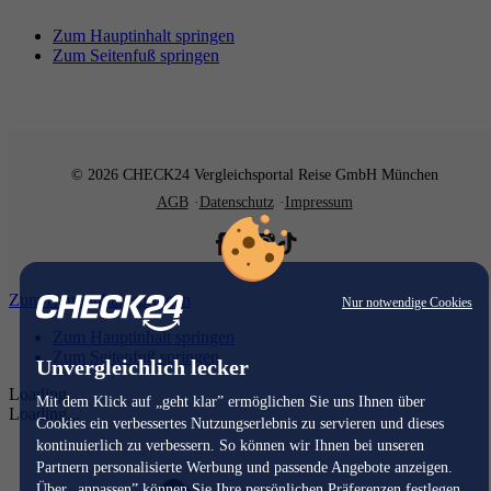
Zum Hauptinhalt springen
Zum Seitenfuß springen
© 2026 CHECK24 Vergleichsportal Reise GmbH München
AGB
Datenschutz
Impressum
Zum Hauptinhalt springen
Nur notwendige Cookies
Zum Hauptinhalt springen
Zum Seitenfuß springen
Unvergleichlich lecker
Loading...
Mit dem Klick auf „geht klar” ermöglichen Sie uns Ihnen über
Loading...
Cookies ein verbessertes Nutzungserlebnis zu servieren und dieses
kontinuierlich zu verbessern. So können wir Ihnen bei unseren
Partnern personalisierte Werbung und passende Angebote anzeigen.
Über „anpassen” können Sie Ihre persönlichen Präferenzen festlegen.