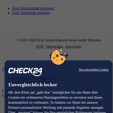
Zum Hauptinhalt springen
Zum Seitenfuß springen
© 2026 CHECK24 Vergleichsportal Reise GmbH München
AGB
Datenschutz
Impressum
Zum Hauptinhalt springen
Nur notwendige Cookies
Zum Hauptinhalt springen
Zum Seitenfuß springen
Unvergleichlich lecker
Loading...
Mit dem Klick auf „geht klar” ermöglichen Sie uns Ihnen über
Loading...
Cookies ein verbessertes Nutzungserlebnis zu servieren und dieses
kontinuierlich zu verbessern. So können wir Ihnen bei unseren
Partnern personalisierte Werbung und passende Angebote anzeigen.
Über „anpassen” können Sie Ihre persönlichen Präferenzen festlegen.