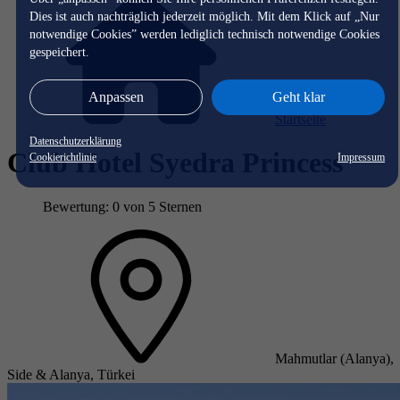
Dies ist auch nachträglich jederzeit möglich. Mit dem Klick auf „Nur
notwendige Cookies” werden lediglich technisch notwendige Cookies
gespeichert.
Anpassen
Geht klar
Startseite
Datenschutzerklärung
Club Hotel Syedra Princess
Cookierichtlinie
Impressum
Bewertung: 0 von 5 Sternen
Mahmutlar (Alanya),
Side & Alanya, Türkei