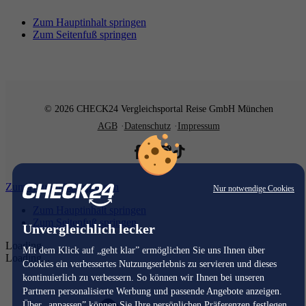
Zum Hauptinhalt springen
Zum Seitenfuß springen
© 2026 CHECK24 Vergleichsportal Reise GmbH München
AGB
Datenschutz
Impressum
Zum Hauptinhalt springen
Nur notwendige Cookies
Zum Hauptinhalt springen
Zum Seitenfuß springen
Unvergleichlich lecker
Loading...
Mit dem Klick auf „geht klar” ermöglichen Sie uns Ihnen über
Loading...
Cookies ein verbessertes Nutzungserlebnis zu servieren und dieses
kontinuierlich zu verbessern. So können wir Ihnen bei unseren
Partnern personalisierte Werbung und passende Angebote anzeigen.
Über „anpassen” können Sie Ihre persönlichen Präferenzen festlegen.